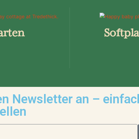
arten
Softpla
en Newsletter an – einfa
ellen